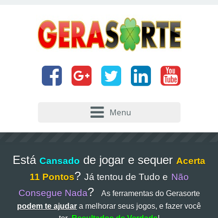
Menu
Está
de jogar e sequer
Cansado
Acerta
?
11 Pontos
Já tentou de Tudo e
Não
?
Consegue Nada
As ferramentas do Gerasorte
podem te ajudar
a melhorar seus jogos, e fazer você