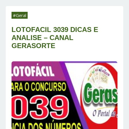
#Geral
LOTOFACIL 3039 DICAS E
ANALISE – CANAL
GERASORTE