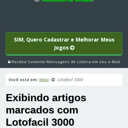
ter
Resultados de Verdade
!
SIM, Quero Cadastrar e Melhorar Meus
Jogos
Receba Somente Mensagens de Loteria em seu e-Mail
Você está em:
Início
Lotofacil 3000
Exibindo artigos
marcados com
Lotofacil 3000