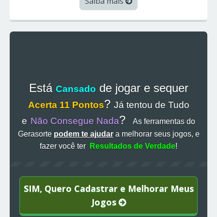
Saiba mais
Está
de jogar e sequer
Cansado
?
Acerta 11 Pontos
Já tentou de Tudo
?
e
Não Consegue Nada
As ferramentas do
Gerasorte
podem te ajudar
a melhorar seus jogos, e
fazer você ter
Resultados de Verdade
!
SIM, Quero Cadastrar e Melhorar Meus
Jogos