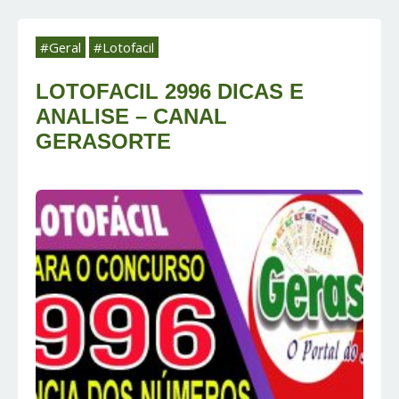
#Geral
#Lotofacil
LOTOFACIL 2996 DICAS E
ANALISE – CANAL
GERASORTE