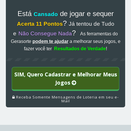
Está
de jogar e sequer
Cansado
?
Acerta 11 Pontos
Já tentou de Tudo
?
e
Não Consegue Nada
As ferramentas do
Gerasorte
podem te ajudar
a melhorar seus jogos, e
fazer você ter
Resultados de Verdade
!
SIM, Quero Cadastrar e Melhorar Meus
Jogos
Receba Somente Mensagens de Loteria em seu e-
Mail