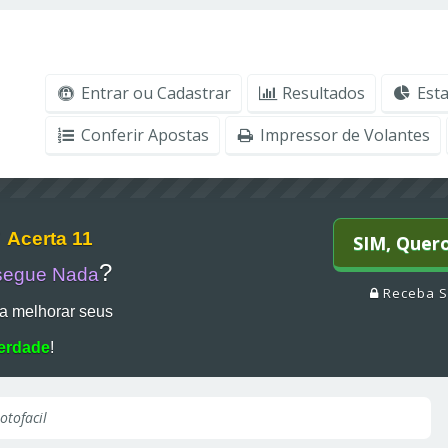
Entrar ou Cadastrar
Resultados
Esta
Conferir Apostas
Impressor de Volantes
r
Acerta 11
SIM, Quer
?
segue Nada
Receba S
a melhorar seus
erdade
!
tofacil