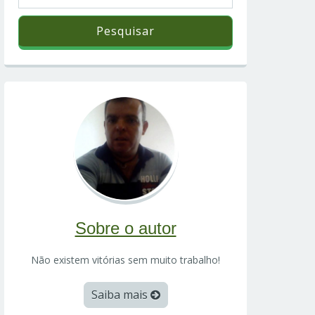
Sobre o autor
Não existem vitórias sem muito trabalho!
Saiba mais