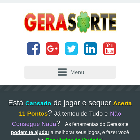
Menu
Está
de jogar e sequer
Cansado
Acerta
?
11 Pontos
Já tentou de Tudo e
Não
?
Consegue Nada
As ferramentas do Gerasorte
podem te ajudar
a melhorar seus jogos, e fazer você