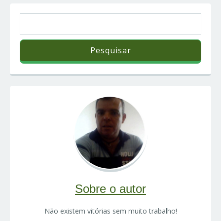
Sobre o autor
Não existem vitórias sem muito trabalho!