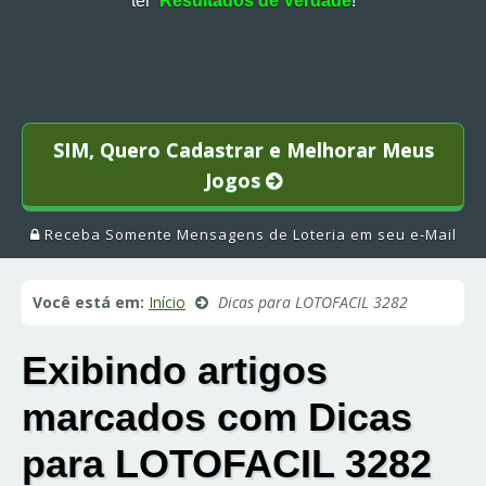
ter
Resultados de Verdade
!
SIM, Quero Cadastrar e Melhorar Meus
Jogos
Receba Somente Mensagens de Loteria em seu e-Mail
Você está em:
Início
Dicas para LOTOFACIL 3282
Exibindo artigos
marcados com
Dicas
para LOTOFACIL 3282