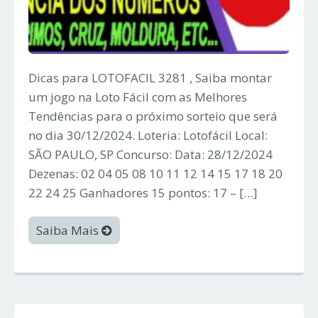
Dicas para LOTOFACIL 3281 , Saiba montar
um jogo na Loto Fácil com as Melhores
Tendências para o próximo sorteio que será
no dia 30/12/2024. Loteria: Lotofácil Local:
SÃO PAULO, SP Concurso: Data: 28/12/2024
Dezenas: 02 04 05 08 10 11 12 14 15 17 18 20
22 24 25 Ganhadores 15 pontos: 17 – […]
Saiba Mais