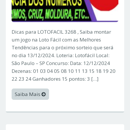
Dicas para LOTOFACIL 3268 , Saiba montar
um jogo na Loto Fácil com as Melhores
Tendências para o próximo sorteio que será
no dia 13/12/2024. Loteria: Lotofácil Local:
São Paulo – SP Concurso: Data: 12/12/2024
Dezenas: 01 03 04 05 08 10 11 13 15 18 19 20
22 23 24 Ganhadores 15 pontos: 3 […]
Saiba Mais