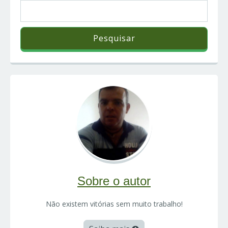
Sobre o autor
Não existem vitórias sem muito trabalho!