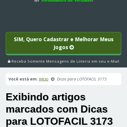
ter
Resultados de Verdade
!
SIM, Quero Cadastrar e Melhorar Meus
Jogos
Receba Somente Mensagens de Loteria em seu e-Mail
Você está em:
Início
Dicas para LOTOFACIL 3173
Exibindo artigos
marcados com
Dicas
para LOTOFACIL 3173