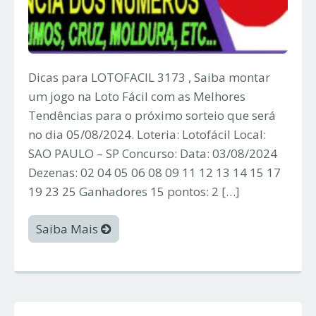
Dicas para LOTOFACIL 3173 , Saiba montar
um jogo na Loto Fácil com as Melhores
Tendências para o próximo sorteio que será
no dia 05/08/2024. Loteria: Lotofácil Local:
SAO PAULO – SP Concurso: Data: 03/08/2024
Dezenas: 02 04 05 06 08 09 11 12 13 14 15 17
19 23 25 Ganhadores 15 pontos: 2 […]
Saiba Mais